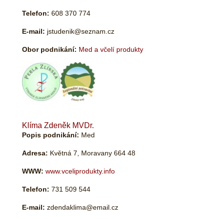
Telefon:
608 370 774
E-mail:
jstudenik@seznam.cz
Obor podnikání:
Med a včelí produkty
Klíma Zdeněk MVDr.
Popis podnikání:
Med
Adresa:
Květná 7, Moravany 664 48
WWW:
www.vceliprodukty.info
Telefon:
731 509 544
E-mail:
zdendaklima@email.cz