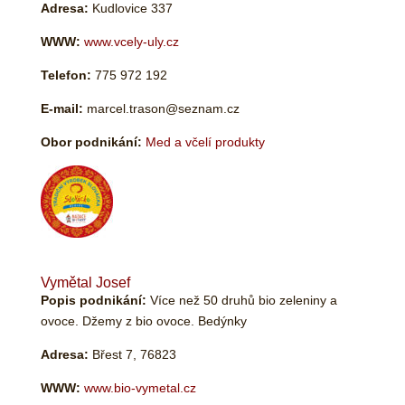
Adresa:
Kudlovice 337
WWW:
www.vcely-uly.cz
Telefon:
775 972 192
E-mail:
marcel.trason@seznam.cz
Obor podnikání:
Med a včelí produkty
Vymětal Josef
Popis podnikání:
Více než 50 druhů bio zeleniny a
ovoce. Džemy z bio ovoce. Bedýnky
Adresa:
Břest 7, 76823
WWW:
www.bio-vymetal.cz