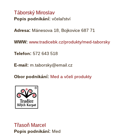
Táborský Miroslav
Popis podnikání:
včelařství
Adresa:
Mánesova 18, Bojkovice 687 71
WWW:
www.tradicebk.cz/produkty/med-taborsky
Telefon:
572 643 518
E-mail:
m.taborsky@email.cz
Obor podnikání:
Med a včelí produkty
Třasoň Marcel
Popis podnikání:
Med