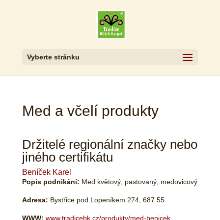
Vyberte stránku
Med a včelí produkty
Držitelé regionální značky nebo
jiného certifikátu
Beníček Karel
Popis podnikání:
Med květový, pastovaný, medovicový
Adresa:
Bystřice pod Lopeníkem 274, 687 55
WWW:
www.tradicebk.cz/produkty/med-benicek