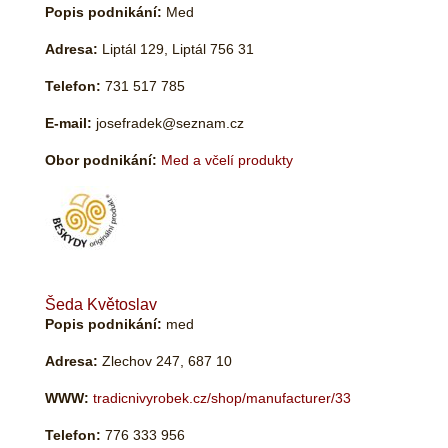
Popis podnikání:
Med
Adresa:
Liptál 129, Liptál 756 31
Telefon:
731 517 785
E-mail:
josefradek@seznam.cz
Obor podnikání:
Med a včelí produkty
Šeda Květoslav
Popis podnikání:
med
Adresa:
Zlechov 247, 687 10
WWW:
tradicnivyrobek.cz/shop/manufacturer/33
Telefon:
776 333 956