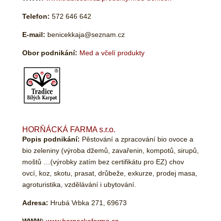
Telefon:
572 646 642
E-mail:
benicekkaja@seznam.cz
Obor podnikání:
Med a včelí produkty
HORŇÁCKÁ FARMA s.r.o.
Popis podnikání:
Pěstování a zpracování bio ovoce a
bio zeleniny (výroba džemů, zavařenin, kompotů, sirupů,
moštů …(výrobky zatím bez certifikátu pro EZ) chov
ovcí, koz, skotu, prasat, drůbeže, exkurze, prodej masa,
agroturistika, vzdělávání i ubytování.
Adresa:
Hrubá Vrbka 271, 69673