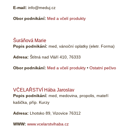
E-mail:
info@meduj.cz
Obor podnikání:
Med a včelí produkty
Šuráňová Marie
Popis podnikání:
med, vánoční oplatky (eletr. Forma)
Adresa:
Štítná nad Vláří 410, 76333
Obor podnikání:
Med a včelí produkty
•
Ostatní pečivo
VČELAŘSTVÍ Hába Jaroslav
Popis podnikání:
med, medovina, propolis, mateří
kašička, příp. Kurzy
Adresa:
Lhotsko 89, Vizovice 76312
WWW:
www.vcelarstvihaba.cz