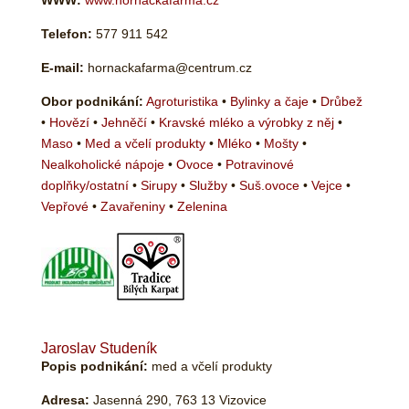
WWW:
www.hornackafarma.cz
Telefon:
577 911 542
E-mail:
hornackafarma@centrum.cz
Obor podnikání:
Agroturistika
•
Bylinky a čaje
•
Drůbež
•
Hovězí
•
Jehněčí
•
Kravské mléko a výrobky z něj
•
Maso
•
Med a včelí produkty
•
Mléko
•
Mošty
•
Nealkoholické nápoje
•
Ovoce
•
Potravinové
doplňky/ostatní
•
Sirupy
•
Služby
•
Suš.ovoce
•
Vejce
•
Vepřové
•
Zavařeniny
•
Zelenina
Jaroslav Studeník
Popis podnikání:
med a včelí produkty
Adresa:
Jasenná 290, 763 13 Vizovice