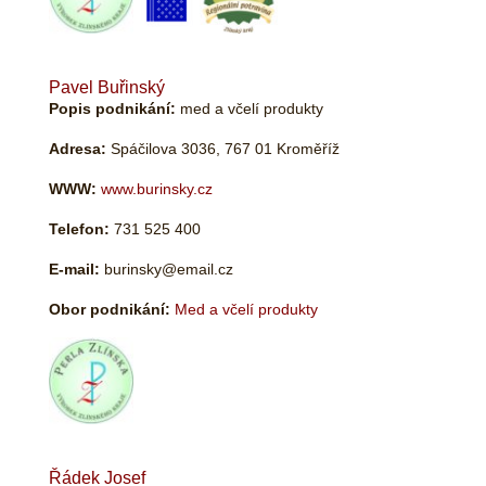
Pavel Buřinský
Popis podnikání:
med a včelí produkty
Adresa:
Spáčilova 3036, 767 01 Kroměříž
WWW:
www.burinsky.cz
Telefon:
731 525 400
E-mail:
burinsky@email.cz
Obor podnikání:
Med a včelí produkty
Řádek Josef