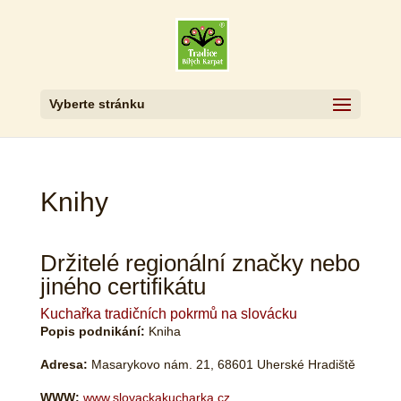
Vyberte stránku
Knihy
Držitelé regionální značky nebo
jiného certifikátu
Kuchařka tradičních pokrmů na slovácku
Popis podnikání:
Kniha
Adresa:
Masarykovo nám. 21, 68601 Uherské Hradiště
WWW:
www.slovackakucharka.cz