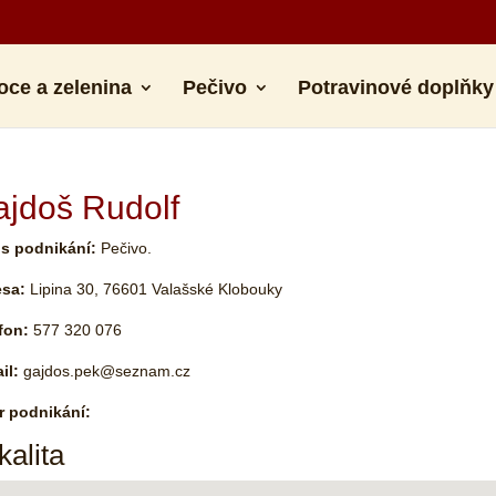
oce a zelenina
Pečivo
Potravinové doplňky
ajdoš Rudolf
s podnikání:
Pečivo.
esa:
Lipina 30, 76601 Valašské Klobouky
fon:
577 320 076
il:
gajdos.pek@seznam.cz
 podnikání:
kalita