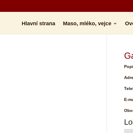
Hlavní strana
Maso, mléko, vejce
Ov
G
Popi
Adr
Tele
E-ma
Obor
Lo